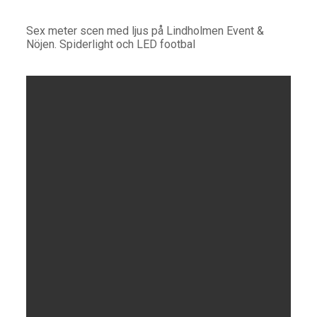
Sex meter scen med ljus på Lindholmen Event &
Nöjen. Spiderlight och LED footbal