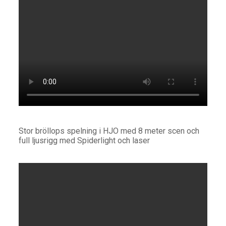
Stor bröllops spelning i HJO med 8 meter scen och
full ljusrigg med Spiderlight och laser