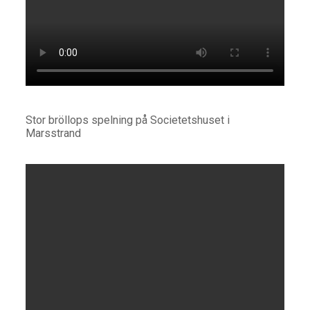
Stor bröllops spelning på Societetshuset i
Marsstrand