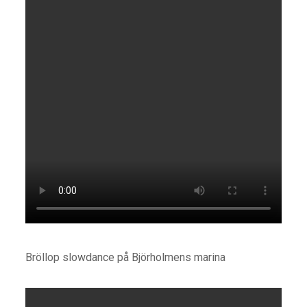
Bröllop slowdance på Björholmens marina