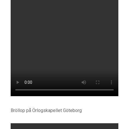
Bröllop på Örlogskapellet Göteborg