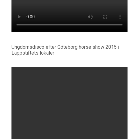
Ungdomsdisco efter Göteborg horse show 2015 i
Läppstiftets lokaler