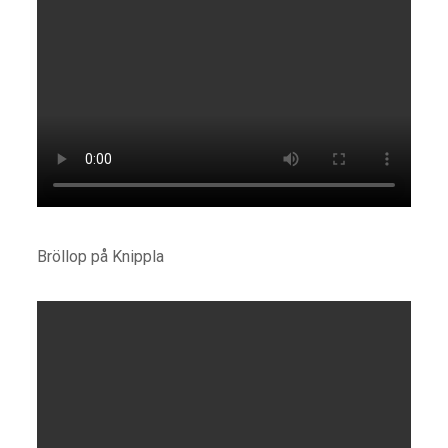
Bröllop på Knippla